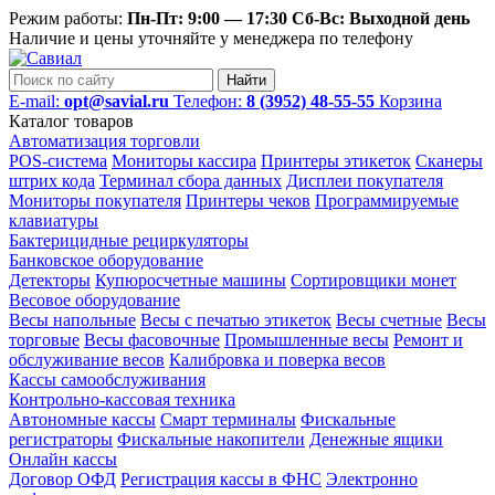
Режим работы:
Пн-Пт: 9:00 — 17:30 Сб-Вс: Выходной день
Наличие и цены уточняйте у менеджера по телефону
Найти
E-mail:
opt@savial.ru
Телефон:
8 (3952) 48-55-55
Корзина
Каталог товаров
Автоматизация торговли
POS-система
Мониторы кассира
Принтеры этикеток
Сканеры
штрих кода
Терминал сбора данных
Дисплеи покупателя
Мониторы покупателя
Принтеры чеков
Программируемые
клавиатуры
Бактерицидные рециркуляторы
Банковское оборудование
Детекторы
Купюросчетные машины
Сортировщики монет
Весовое оборудование
Весы напольные
Весы с печатью этикеток
Весы счетные
Весы
торговые
Весы фасовочные
Промышленные весы
Ремонт и
обслуживание весов
Калибровка и поверка весов
Кассы самообслуживания
Контрольно-кассовая техника
Автономные кассы
Смарт терминалы
Фискальные
регистраторы
Фискальные накопители
Денежные ящики
Онлайн кассы
Договор ОФД
Регистрация кассы в ФНС
Электронно