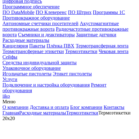
цифровая подпись
Программное обеспечение
ПО DataMobile
ПО Клеверенс
ПО Штрих
Программы 1С
Противокражное оборудование
Автономные счетчики посетителей
Акустомагнитные
противокражные ворота
Радиочастотные противокражные
ворота
Съемники и деактиваторы
Защитные датчики
Расходные материалы
Канцелярия
Пакеты
Плёнка ПВХ
Термотрансферная лента
Термотрансферные этикетки
Термоэтикетки
Чековая лента
Сейфы
Средства индивидуальной защиты
Упаковочное оборудование
Игольчатые пистолеты
Этикет пистолеты
Услуги
Подключение и настройка оборудования
Ремонт
оборудования
iiko
Меню
О компании
Доставка и оплата
Блог компании
Контакты
Главная
Расходные материалы
Термоэтикетки
Термоэтикетки
20x20