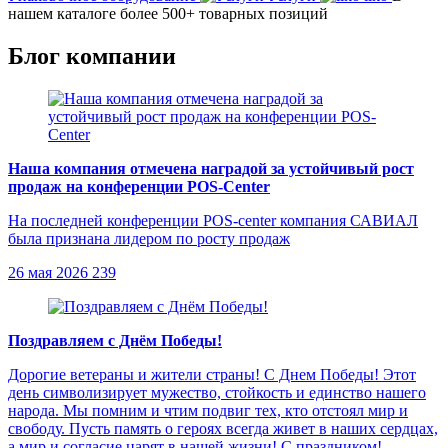
нашем каталоге более 500+ товарных позиций
Блог компании
Наша компания отмечена наградой за устойчивый рост
продаж на конференции POS-Center
На последней конференции POS-center компания САВИАЛ
была признана лидером по росту продаж
26 мая 2026
239
Поздравляем с Днём Победы!
Дорогие ветераны и жители страны! С Днем Победы! Этот
день символизирует мужество, стойкость и единство нашего
народа. Мы помним и чтим подвиг тех, кто отстоял мир и
свободу. Пусть память о героях всегда живет в наших сердцах,
а мир и согласие царят в нашей жизни! С праздником!