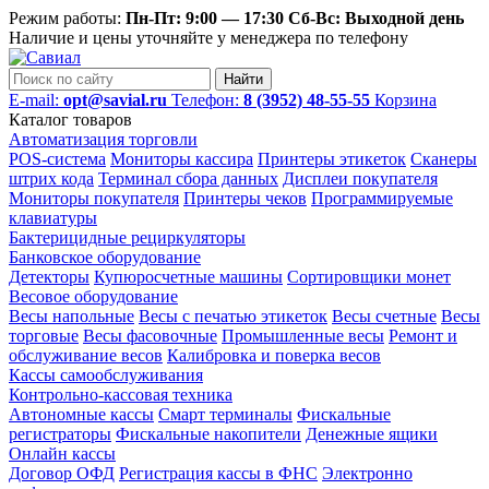
Режим работы:
Пн-Пт: 9:00 — 17:30 Сб-Вс: Выходной день
Наличие и цены уточняйте у менеджера по телефону
Найти
E-mail:
opt@savial.ru
Телефон:
8 (3952) 48-55-55
Корзина
Каталог товаров
Автоматизация торговли
POS-система
Мониторы кассира
Принтеры этикеток
Сканеры
штрих кода
Терминал сбора данных
Дисплеи покупателя
Мониторы покупателя
Принтеры чеков
Программируемые
клавиатуры
Бактерицидные рециркуляторы
Банковское оборудование
Детекторы
Купюросчетные машины
Сортировщики монет
Весовое оборудование
Весы напольные
Весы с печатью этикеток
Весы счетные
Весы
торговые
Весы фасовочные
Промышленные весы
Ремонт и
обслуживание весов
Калибровка и поверка весов
Кассы самообслуживания
Контрольно-кассовая техника
Автономные кассы
Смарт терминалы
Фискальные
регистраторы
Фискальные накопители
Денежные ящики
Онлайн кассы
Договор ОФД
Регистрация кассы в ФНС
Электронно