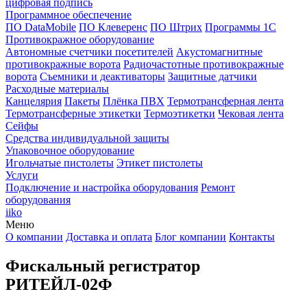
цифровая подпись
Программное обеспечение
ПО DataMobile
ПО Клеверенс
ПО Штрих
Программы 1С
Противокражное оборудование
Автономные счетчики посетителей
Акустомагнитные
противокражные ворота
Радиочастотные противокражные
ворота
Съемники и деактиваторы
Защитные датчики
Расходные материалы
Канцелярия
Пакеты
Плёнка ПВХ
Термотрансферная лента
Термотрансферные этикетки
Термоэтикетки
Чековая лента
Сейфы
Средства индивидуальной защиты
Упаковочное оборудование
Игольчатые пистолеты
Этикет пистолеты
Услуги
Подключение и настройка оборудования
Ремонт
оборудования
iiko
Меню
О компании
Доставка и оплата
Блог компании
Контакты
Фискальный регистратор
РИТЕЙЛ-02Ф