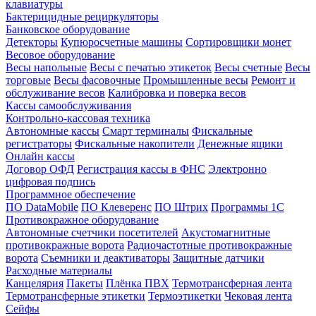
клавиатуры
Бактерицидные рециркуляторы
Банковское оборудование
Детекторы
Купюросчетные машины
Сортировщики монет
Весовое оборудование
Весы напольные
Весы с печатью этикеток
Весы счетные
Весы
торговые
Весы фасовочные
Промышленные весы
Ремонт и
обслуживание весов
Калибровка и поверка весов
Кассы самообслуживания
Контрольно-кассовая техника
Автономные кассы
Смарт терминалы
Фискальные
регистраторы
Фискальные накопители
Денежные ящики
Онлайн кассы
Договор ОФД
Регистрация кассы в ФНС
Электронно
цифровая подпись
Программное обеспечение
ПО DataMobile
ПО Клеверенс
ПО Штрих
Программы 1С
Противокражное оборудование
Автономные счетчики посетителей
Акустомагнитные
противокражные ворота
Радиочастотные противокражные
ворота
Съемники и деактиваторы
Защитные датчики
Расходные материалы
Канцелярия
Пакеты
Плёнка ПВХ
Термотрансферная лента
Термотрансферные этикетки
Термоэтикетки
Чековая лента
Сейфы