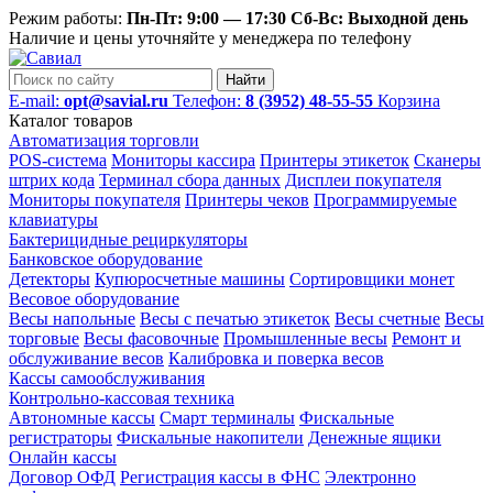
Режим работы:
Пн-Пт: 9:00 — 17:30 Сб-Вс: Выходной день
Наличие и цены уточняйте у менеджера по телефону
Найти
E-mail:
opt@savial.ru
Телефон:
8 (3952) 48-55-55
Корзина
Каталог товаров
Автоматизация торговли
POS-система
Мониторы кассира
Принтеры этикеток
Сканеры
штрих кода
Терминал сбора данных
Дисплеи покупателя
Мониторы покупателя
Принтеры чеков
Программируемые
клавиатуры
Бактерицидные рециркуляторы
Банковское оборудование
Детекторы
Купюросчетные машины
Сортировщики монет
Весовое оборудование
Весы напольные
Весы с печатью этикеток
Весы счетные
Весы
торговые
Весы фасовочные
Промышленные весы
Ремонт и
обслуживание весов
Калибровка и поверка весов
Кассы самообслуживания
Контрольно-кассовая техника
Автономные кассы
Смарт терминалы
Фискальные
регистраторы
Фискальные накопители
Денежные ящики
Онлайн кассы
Договор ОФД
Регистрация кассы в ФНС
Электронно