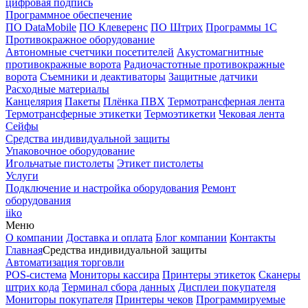
цифровая подпись
Программное обеспечение
ПО DataMobile
ПО Клеверенс
ПО Штрих
Программы 1С
Противокражное оборудование
Автономные счетчики посетителей
Акустомагнитные
противокражные ворота
Радиочастотные противокражные
ворота
Съемники и деактиваторы
Защитные датчики
Расходные материалы
Канцелярия
Пакеты
Плёнка ПВХ
Термотрансферная лента
Термотрансферные этикетки
Термоэтикетки
Чековая лента
Сейфы
Средства индивидуальной защиты
Упаковочное оборудование
Игольчатые пистолеты
Этикет пистолеты
Услуги
Подключение и настройка оборудования
Ремонт
оборудования
iiko
Меню
О компании
Доставка и оплата
Блог компании
Контакты
Главная
Средства индивидуальной защиты
Автоматизация торговли
POS-система
Мониторы кассира
Принтеры этикеток
Сканеры
штрих кода
Терминал сбора данных
Дисплеи покупателя
Мониторы покупателя
Принтеры чеков
Программируемые