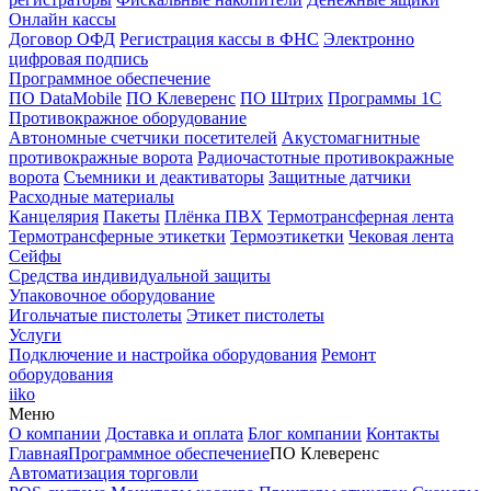
Онлайн кассы
Договор ОФД
Регистрация кассы в ФНС
Электронно
цифровая подпись
Программное обеспечение
ПО DataMobile
ПО Клеверенс
ПО Штрих
Программы 1С
Противокражное оборудование
Автономные счетчики посетителей
Акустомагнитные
противокражные ворота
Радиочастотные противокражные
ворота
Съемники и деактиваторы
Защитные датчики
Расходные материалы
Канцелярия
Пакеты
Плёнка ПВХ
Термотрансферная лента
Термотрансферные этикетки
Термоэтикетки
Чековая лента
Сейфы
Средства индивидуальной защиты
Упаковочное оборудование
Игольчатые пистолеты
Этикет пистолеты
Услуги
Подключение и настройка оборудования
Ремонт
оборудования
iiko
Меню
О компании
Доставка и оплата
Блог компании
Контакты
Главная
Программное обеспечение
ПО Клеверенс
Автоматизация торговли