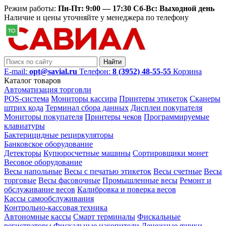
Режим работы:
Пн-Пт: 9:00 — 17:30 Сб-Вс: Выходной день
Наличие и цены уточняйте у менеджера по телефону
Найти
E-mail:
opt@savial.ru
Телефон:
8 (3952) 48-55-55
Корзина
Каталог товаров
Автоматизация торговли
POS-система
Мониторы кассира
Принтеры этикеток
Сканеры
штрих кода
Терминал сбора данных
Дисплеи покупателя
Мониторы покупателя
Принтеры чеков
Программируемые
клавиатуры
Бактерицидные рециркуляторы
Банковское оборудование
Детекторы
Купюросчетные машины
Сортировщики монет
Весовое оборудование
Весы напольные
Весы с печатью этикеток
Весы счетные
Весы
торговые
Весы фасовочные
Промышленные весы
Ремонт и
обслуживание весов
Калибровка и поверка весов
Кассы самообслуживания
Контрольно-кассовая техника
Автономные кассы
Смарт терминалы
Фискальные
регистраторы
Фискальные накопители
Денежные ящики