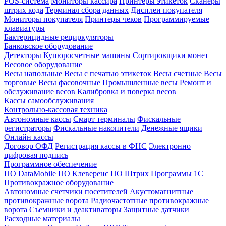
POS-система
Мониторы кассира
Принтеры этикеток
Сканеры
штрих кода
Терминал сбора данных
Дисплеи покупателя
Мониторы покупателя
Принтеры чеков
Программируемые
клавиатуры
Бактерицидные рециркуляторы
Банковское оборудование
Детекторы
Купюросчетные машины
Сортировщики монет
Весовое оборудование
Весы напольные
Весы с печатью этикеток
Весы счетные
Весы
торговые
Весы фасовочные
Промышленные весы
Ремонт и
обслуживание весов
Калибровка и поверка весов
Кассы самообслуживания
Контрольно-кассовая техника
Автономные кассы
Смарт терминалы
Фискальные
регистраторы
Фискальные накопители
Денежные ящики
Онлайн кассы
Договор ОФД
Регистрация кассы в ФНС
Электронно
цифровая подпись
Программное обеспечение
ПО DataMobile
ПО Клеверенс
ПО Штрих
Программы 1С
Противокражное оборудование
Автономные счетчики посетителей
Акустомагнитные
противокражные ворота
Радиочастотные противокражные
ворота
Съемники и деактиваторы
Защитные датчики
Расходные материалы