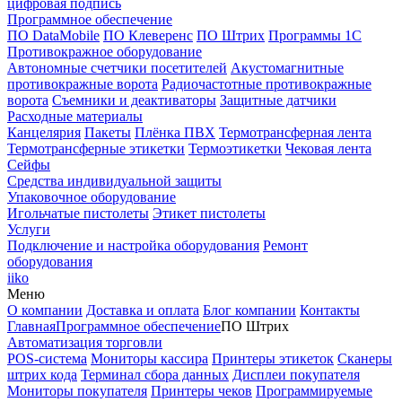
цифровая подпись
Программное обеспечение
ПО DataMobile
ПО Клеверенс
ПО Штрих
Программы 1С
Противокражное оборудование
Автономные счетчики посетителей
Акустомагнитные
противокражные ворота
Радиочастотные противокражные
ворота
Съемники и деактиваторы
Защитные датчики
Расходные материалы
Канцелярия
Пакеты
Плёнка ПВХ
Термотрансферная лента
Термотрансферные этикетки
Термоэтикетки
Чековая лента
Сейфы
Средства индивидуальной защиты
Упаковочное оборудование
Игольчатые пистолеты
Этикет пистолеты
Услуги
Подключение и настройка оборудования
Ремонт
оборудования
iiko
Меню
О компании
Доставка и оплата
Блог компании
Контакты
Главная
Программное обеспечение
ПО Штрих
Автоматизация торговли
POS-система
Мониторы кассира
Принтеры этикеток
Сканеры
штрих кода
Терминал сбора данных
Дисплеи покупателя
Мониторы покупателя
Принтеры чеков
Программируемые