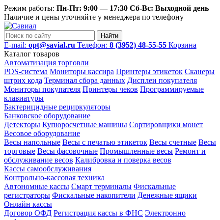
Режим работы:
Пн-Пт: 9:00 — 17:30 Сб-Вс: Выходной день
Наличие и цены уточняйте у менеджера по телефону
Найти
E-mail:
opt@savial.ru
Телефон:
8 (3952) 48-55-55
Корзина
Каталог товаров
Автоматизация торговли
POS-система
Мониторы кассира
Принтеры этикеток
Сканеры
штрих кода
Терминал сбора данных
Дисплеи покупателя
Мониторы покупателя
Принтеры чеков
Программируемые
клавиатуры
Бактерицидные рециркуляторы
Банковское оборудование
Детекторы
Купюросчетные машины
Сортировщики монет
Весовое оборудование
Весы напольные
Весы с печатью этикеток
Весы счетные
Весы
торговые
Весы фасовочные
Промышленные весы
Ремонт и
обслуживание весов
Калибровка и поверка весов
Кассы самообслуживания
Контрольно-кассовая техника
Автономные кассы
Смарт терминалы
Фискальные
регистраторы
Фискальные накопители
Денежные ящики
Онлайн кассы
Договор ОФД
Регистрация кассы в ФНС
Электронно