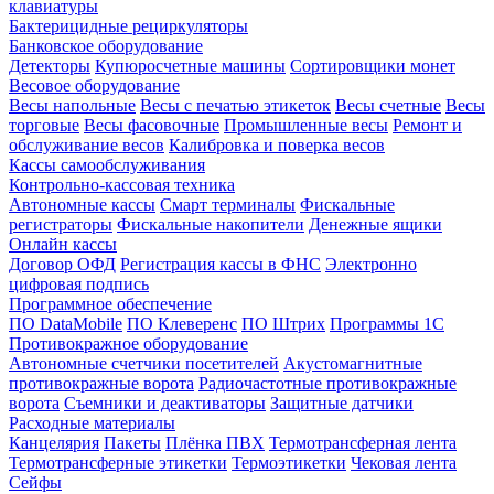
клавиатуры
Бактерицидные рециркуляторы
Банковское оборудование
Детекторы
Купюросчетные машины
Сортировщики монет
Весовое оборудование
Весы напольные
Весы с печатью этикеток
Весы счетные
Весы
торговые
Весы фасовочные
Промышленные весы
Ремонт и
обслуживание весов
Калибровка и поверка весов
Кассы самообслуживания
Контрольно-кассовая техника
Автономные кассы
Смарт терминалы
Фискальные
регистраторы
Фискальные накопители
Денежные ящики
Онлайн кассы
Договор ОФД
Регистрация кассы в ФНС
Электронно
цифровая подпись
Программное обеспечение
ПО DataMobile
ПО Клеверенс
ПО Штрих
Программы 1С
Противокражное оборудование
Автономные счетчики посетителей
Акустомагнитные
противокражные ворота
Радиочастотные противокражные
ворота
Съемники и деактиваторы
Защитные датчики
Расходные материалы
Канцелярия
Пакеты
Плёнка ПВХ
Термотрансферная лента
Термотрансферные этикетки
Термоэтикетки
Чековая лента
Сейфы