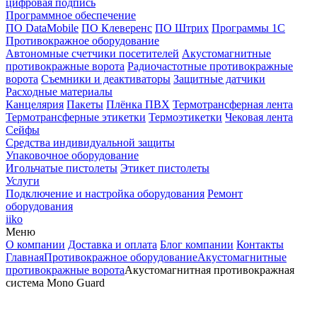
цифровая подпись
Программное обеспечение
ПО DataMobile
ПО Клеверенс
ПО Штрих
Программы 1С
Противокражное оборудование
Автономные счетчики посетителей
Акустомагнитные
противокражные ворота
Радиочастотные противокражные
ворота
Съемники и деактиваторы
Защитные датчики
Расходные материалы
Канцелярия
Пакеты
Плёнка ПВХ
Термотрансферная лента
Термотрансферные этикетки
Термоэтикетки
Чековая лента
Сейфы
Средства индивидуальной защиты
Упаковочное оборудование
Игольчатые пистолеты
Этикет пистолеты
Услуги
Подключение и настройка оборудования
Ремонт
оборудования
iiko
Меню
О компании
Доставка и оплата
Блог компании
Контакты
Главная
Противокражное оборудование
Акустомагнитные
противокражные ворота
Акустомагнитная противокражная
система Mono Guard