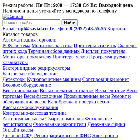
Режим работы:
Пн-Пт: 9:00 — 17:30 Сб-Вс: Выходной день
Наличие и цены уточняйте у менеджера по телефону
Найти
E-mail:
opt@savial.ru
Телефон:
8 (3952) 48-55-55
Корзина
Каталог товаров
Автоматизация торговли
POS-система
Мониторы кассира
Принтеры этикеток
Сканеры
штрих кода
Терминал сбора данных
Дисплеи покупателя
Мониторы покупателя
Принтеры чеков
Программируемые
клавиатуры
Бактерицидные рециркуляторы
Банковское оборудование
Детекторы
Купюросчетные машины
Сортировщики монет
Весовое оборудование
Весы напольные
Весы с печатью этикеток
Весы счетные
Весы
торговые
Весы фасовочные
Промышленные весы
Ремонт и
обслуживание весов
Калибровка и поверка весов
Кассы самообслуживания
Контрольно-кассовая техника
Автономные кассы
Смарт терминалы
Фискальные
регистраторы
Фискальные накопители
Денежные ящики
Онлайн кассы
Договор ОФД
Регистрация кассы в ФНС
Электронно