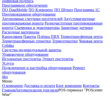
цифровая подпись
Программное обеспечение
ПО DataMobile
ПО Клеверенс
ПО Штрих
Программы 1С
Противокражное оборудование
Автономные счетчики посетителей
Акустомагнитные
противокражные ворота
Радиочастотные противокражные
ворота
Съемники и деактиваторы
Защитные датчики
Расходные материалы
Канцелярия
Пакеты
Плёнка ПВХ
Термотрансферная лента
Термотрансферные этикетки
Термоэтикетки
Чековая лента
Сейфы
Средства индивидуальной защиты
Упаковочное оборудование
Игольчатые пистолеты
Этикет пистолеты
Услуги
Подключение и настройка оборудования
Ремонт
оборудования
iiko
Меню
О компании
Доставка и оплата
Блог компании
Контакты
Главная
Автоматизация торговли
POS-терминал "POScenter
Wise"