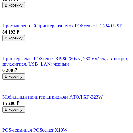
В корзину
Промышленный принтер этикеток POScenter ITT-340 USE
84 193 ₽
В корзину
Принтер чеков POScenter RP-80 (80мм, 230 мм/сек, автоотрез,
звук.сигнал, USB+LAN) черный
6 200 ₽
В корзину
Мобильный принтер штрихкода АТОЛ XP-323W
15 200 ₽
В корзину
POS-терминал POScenter X10W