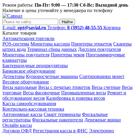
Режим работы:
Пн-Пт: 9:00 — 17:30 Сб-Вс: Выходной день
Наличие и цены уточняйте у менеджера по телефону
Найти
E-mail:
opt@savial.ru
Телефон:
8 (3952) 48-55-55
Корзина
Каталог товаров
Автоматизация торговли
POS-система
Мониторы кассира
Принтеры этикеток
Сканеры
штрих кода
Терминал сбора данных
Дисплеи покупателя
Мониторы покупателя
Принтеры чеков
Программируемые
клавиатуры
Бактерицидные рециркуляторы
Банковское оборудование
Детекторы
Купюросчетные машины
Сортировщики монет
Весовое оборудование
Весы напольные
Весы с печатью этикеток
Весы счетные
Весы
торговые
Весы фасовочные
Промышленные весы
Ремонт и
обслуживание весов
Калибровка и поверка весов
Кассы самообслуживания
Контрольно-кассовая техника
Автономные кассы
Смарт терминалы
Фискальные
регистраторы
Фискальные накопители
Денежные ящики
Онлайн кассы
Договор ОФД
Регистрация кассы в ФНС
Электронно