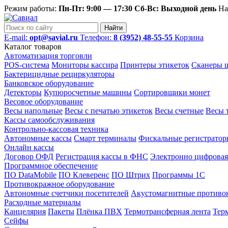
Режим работы:
Пн-Пт: 9:00 — 17:30 Сб-Вс: Выходной день
На
Найти
E-mail:
opt@savial.ru
Телефон:
8 (3952) 48-55-55
Корзина
Каталог товаров
Автоматизация торговли
POS-система
Мониторы кассира
Принтеры этикеток
Сканеры ш
Бактерицидные рециркуляторы
Банковское оборудование
Детекторы
Купюросчетные машины
Сортировщики монет
Весовое оборудование
Весы напольные
Весы с печатью этикеток
Весы счетные
Весы 
Кассы самообслуживания
Контрольно-кассовая техника
Автономные кассы
Смарт терминалы
Фискальные регистратор
Онлайн кассы
Договор ОФД
Регистрация кассы в ФНС
Электронно цифровая
Программное обеспечение
ПО DataMobile
ПО Клеверенс
ПО Штрих
Программы 1С
Противокражное оборудование
Автономные счетчики посетителей
Акустомагнитные противо
Расходные материалы
Канцелярия
Пакеты
Плёнка ПВХ
Термотрансферная лента
Тер
Сейфы