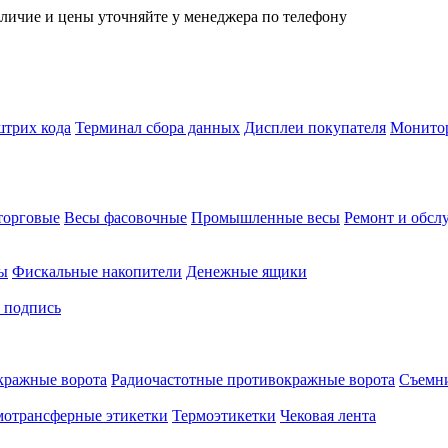
личие и цены уточняйте у менеджера по телефону
трих кода
Терминал сбора данных
Дисплеи покупателя
Монитор
торговые
Весы фасовочные
Промышленные весы
Ремонт и обсл
ы
Фискальные накопители
Денежные ящики
 подпись
кражные ворота
Радиочастотные противокражные ворота
Съемни
мотрансферные этикетки
Термоэтикетки
Чековая лента