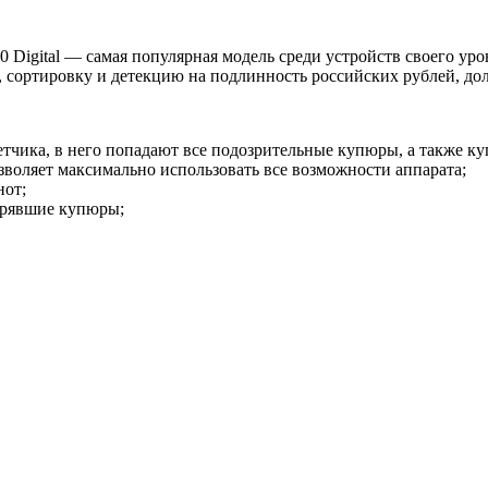
Digital — самая популярная модель среди устройств своего ур
т, сортировку и детекцию на подлинность российских рублей, д
етчика, в него попадают все подозрительные купюры, а также к
воляет максимально использовать все возможности аппарата;
нот;
стрявшие купюры;