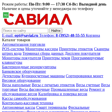
Режим работы:
Пн-Пт: 9:00 — 17:30 Сб-Вс: Выходной день
Наличие и цены уточняйте у менеджера по телефону
Найти
E-mail:
opt@savial.ru
Телефон:
8 (3952) 48-55-55
Корзина
Каталог товаров
Автоматизация торговли
POS-система
Мониторы кассира
Принтеры этикеток
Сканеры
штрих кода
Терминал сбора данных
Дисплеи покупателя
Мониторы покупателя
Принтеры чеков
Программируемые
клавиатуры
Бактерицидные рециркуляторы
Банковское оборудование
Детекторы
Купюросчетные машины
Сортировщики монет
Весовое оборудование
Весы напольные
Весы с печатью этикеток
Весы счетные
Весы
торговые
Весы фасовочные
Промышленные весы
Ремонт и
обслуживание весов
Калибровка и поверка весов
Кассы самообслуживания
Контрольно-кассовая техника
Автономные кассы
Смарт терминалы
Фискальные
регистраторы
Фискальные накопители
Денежные ящики