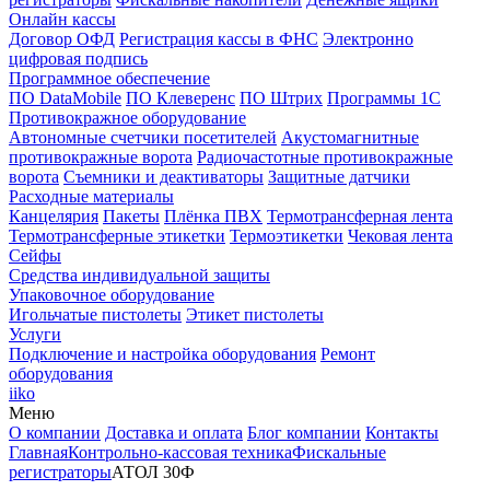
Онлайн кассы
Договор ОФД
Регистрация кассы в ФНС
Электронно
цифровая подпись
Программное обеспечение
ПО DataMobile
ПО Клеверенс
ПО Штрих
Программы 1С
Противокражное оборудование
Автономные счетчики посетителей
Акустомагнитные
противокражные ворота
Радиочастотные противокражные
ворота
Съемники и деактиваторы
Защитные датчики
Расходные материалы
Канцелярия
Пакеты
Плёнка ПВХ
Термотрансферная лента
Термотрансферные этикетки
Термоэтикетки
Чековая лента
Сейфы
Средства индивидуальной защиты
Упаковочное оборудование
Игольчатые пистолеты
Этикет пистолеты
Услуги
Подключение и настройка оборудования
Ремонт
оборудования
iiko
Меню
О компании
Доставка и оплата
Блог компании
Контакты
Главная
Контрольно-кассовая техника
Фискальные
регистраторы
АТОЛ 30Ф