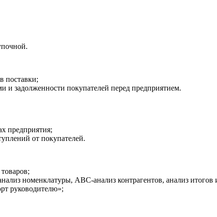
упочной.
в поставки;
и и задолженности покупателей перед предприятием.
ах предприятия;
туплений от покупателей.
 товаров;
анализ номенклатуры, ABC-анализ контрагентов, анализ итогов 
орт руководителю»;