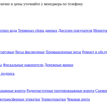
личие и цены уточняйте у менеджера по телефону
трих кода
Терминал сбора данных
Дисплеи покупателя
Монитор
торговые
Весы фасовочные
Промышленные весы
Ремонт и обсл
ы
Фискальные накопители
Денежные ящики
 подпись
кражные ворота
Радиочастотные противокражные ворота
Съемни
мотрансферные этикетки
Термоэтикетки
Чековая лента