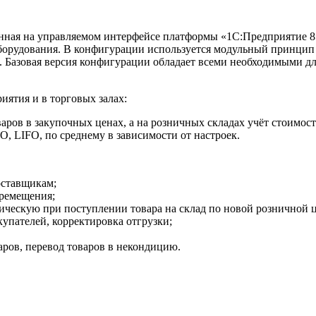
нная на управляемом интерфейсе платформы «1С:Предприятие 8»
оборудования. В конфигурации используется модульный принци
 Базовая версия конфигурации обладает всеми необходимыми дл
иятия и в торговых залах:
варов в закупочных ценах, а на розничных складах учёт стоимост
, LIFO, по среднему в зависимости от настроек.
оставщикам;
еремещения;
ическую при поступлении товара на склад по новой розничной ц
купателей, корректировка отгрузки;
ров, перевод товаров в некондицию.