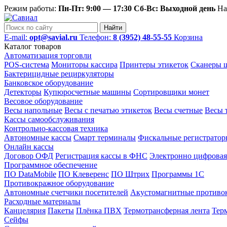
Режим работы:
Пн-Пт: 9:00 — 17:30 Сб-Вс: Выходной день
На
Найти
E-mail:
opt@savial.ru
Телефон:
8 (3952) 48-55-55
Корзина
Каталог товаров
Автоматизация торговли
POS-система
Мониторы кассира
Принтеры этикеток
Сканеры ш
Бактерицидные рециркуляторы
Банковское оборудование
Детекторы
Купюросчетные машины
Сортировщики монет
Весовое оборудование
Весы напольные
Весы с печатью этикеток
Весы счетные
Весы 
Кассы самообслуживания
Контрольно-кассовая техника
Автономные кассы
Смарт терминалы
Фискальные регистратор
Онлайн кассы
Договор ОФД
Регистрация кассы в ФНС
Электронно цифровая
Программное обеспечение
ПО DataMobile
ПО Клеверенс
ПО Штрих
Программы 1С
Противокражное оборудование
Автономные счетчики посетителей
Акустомагнитные противо
Расходные материалы
Канцелярия
Пакеты
Плёнка ПВХ
Термотрансферная лента
Тер
Сейфы