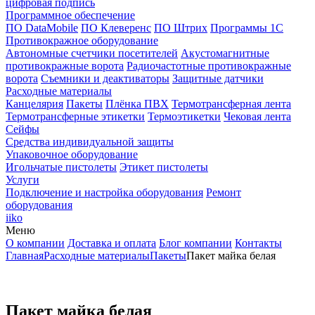
цифровая подпись
Программное обеспечение
ПО DataMobile
ПО Клеверенс
ПО Штрих
Программы 1С
Противокражное оборудование
Автономные счетчики посетителей
Акустомагнитные
противокражные ворота
Радиочастотные противокражные
ворота
Съемники и деактиваторы
Защитные датчики
Расходные материалы
Канцелярия
Пакеты
Плёнка ПВХ
Термотрансферная лента
Термотрансферные этикетки
Термоэтикетки
Чековая лента
Сейфы
Средства индивидуальной защиты
Упаковочное оборудование
Игольчатые пистолеты
Этикет пистолеты
Услуги
Подключение и настройка оборудования
Ремонт
оборудования
iiko
Меню
О компании
Доставка и оплата
Блог компании
Контакты
Главная
Расходные материалы
Пакеты
Пакет майка белая
Пакет майка белая