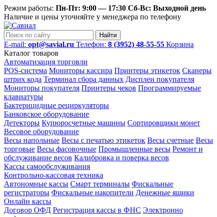
Режим работы:
Пн-Пт: 9:00 — 17:30 Сб-Вс: Выходной день
Наличие и цены уточняйте у менеджера по телефону
Найти
E-mail:
opt@savial.ru
Телефон:
8 (3952) 48-55-55
Корзина
Каталог товаров
Автоматизация торговли
POS-система
Мониторы кассира
Принтеры этикеток
Сканеры
штрих кода
Терминал сбора данных
Дисплеи покупателя
Мониторы покупателя
Принтеры чеков
Программируемые
клавиатуры
Бактерицидные рециркуляторы
Банковское оборудование
Детекторы
Купюросчетные машины
Сортировщики монет
Весовое оборудование
Весы напольные
Весы с печатью этикеток
Весы счетные
Весы
торговые
Весы фасовочные
Промышленные весы
Ремонт и
обслуживание весов
Калибровка и поверка весов
Кассы самообслуживания
Контрольно-кассовая техника
Автономные кассы
Смарт терминалы
Фискальные
регистраторы
Фискальные накопители
Денежные ящики
Онлайн кассы
Договор ОФД
Регистрация кассы в ФНС
Электронно