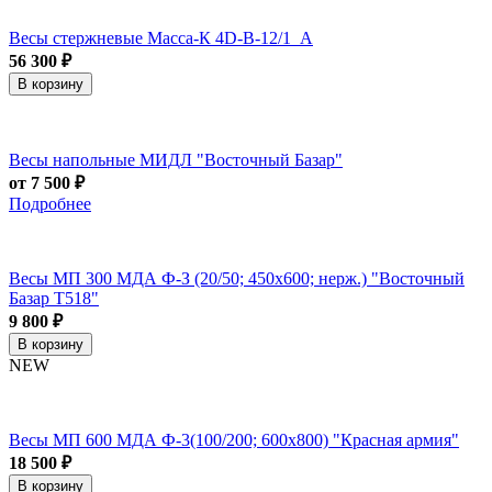
Весы стержневые Масса-К 4D-B-12/1_А
56 300 ₽
В корзину
Весы напольные МИДЛ "Восточный Базар"
от 7 500 ₽
Подробнее
Весы МП 300 МДА Ф-З (20/50; 450х600; нерж.) "Восточный
Базар Т518"
9 800 ₽
В корзину
NEW
Весы МП 600 МДА Ф-3(100/200; 600х800) "Красная армия"
18 500 ₽
В корзину