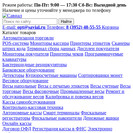
Режим работы:
Пн-Пт: 9:00 — 17:30 Сб-Вс: Выходной день
Наличие и цены уточняйте у менеджера по телефону
Найти
E-mail:
opt@savial.ru
Телефон:
8 (3952) 48-55-55
Корзина
Каталог товаров
Автоматизация торговли
POS-система
Мониторы кассира
Принтеры этикеток
Сканеры
штрих кода
Терминал сбора данных
Дисплеи покупателя
Мониторы покупателя
Принтеры чеков
Программируемые
клавиатуры
Бактерицидные рециркуляторы
Банковское оборудование
Детекторы
Купюросчетные машины
Сортировщики монет
Весовое оборудование
Весы напольные
Весы с печатью этикеток
Весы счетные
Весы
торговые
Весы фасовочные
Промышленные весы
Ремонт и
обслуживание весов
Калибровка и поверка весов
Кассы самообслуживания
Контрольно-кассовая техника
Автономные кассы
Смарт терминалы
Фискальные
регистраторы
Фискальные накопители
Денежные ящики
Онлайн кассы
Договор ОФД
Регистрация кассы в ФНС
Электронно