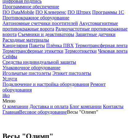
цифровая подпись
Программное обеспечение
ПО DataMobile
ПО Клеверенс
ПО Штрих
Программы 1С
Противокражное оборудование
Автономные счетчики посетителей
Акустомагнитные
противокражные ворота
Радиочастотные противокражные
ворота
Съемники и деактиваторы
Защитные датчики
Расходные материалы
Канцелярия
Пакеты
Плёнка ПВХ
Термотрансферная лента
Термотрансферные этикетки
Термоэтикетки
Чековая лента
Сейфы
Средства индивидуальной защиты
Упаковочное оборудование
Игольчатые пистолеты
Этикет пистолеты
Услуги
Подключение и настройка оборудования
Ремонт
оборудования
iiko
Меню
О компании
Доставка и оплата
Блог компании
Контакты
Главная
Весовое оборудование
Весы "Олимп"
Весы "Олимп"