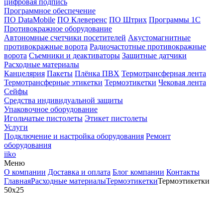
цифровая подпись
Программное обеспечение
ПО DataMobile
ПО Клеверенс
ПО Штрих
Программы 1С
Противокражное оборудование
Автономные счетчики посетителей
Акустомагнитные
противокражные ворота
Радиочастотные противокражные
ворота
Съемники и деактиваторы
Защитные датчики
Расходные материалы
Канцелярия
Пакеты
Плёнка ПВХ
Термотрансферная лента
Термотрансферные этикетки
Термоэтикетки
Чековая лента
Сейфы
Средства индивидуальной защиты
Упаковочное оборудование
Игольчатые пистолеты
Этикет пистолеты
Услуги
Подключение и настройка оборудования
Ремонт
оборудования
iiko
Меню
О компании
Доставка и оплата
Блог компании
Контакты
Главная
Расходные материалы
Термоэтикетки
Термоэтикетки
50x25