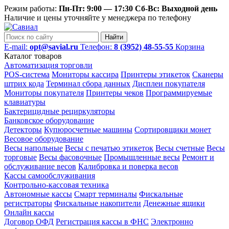
Режим работы:
Пн-Пт: 9:00 — 17:30 Сб-Вс: Выходной день
Наличие и цены уточняйте у менеджера по телефону
Найти
E-mail:
opt@savial.ru
Телефон:
8 (3952) 48-55-55
Корзина
Каталог товаров
Автоматизация торговли
POS-система
Мониторы кассира
Принтеры этикеток
Сканеры
штрих кода
Терминал сбора данных
Дисплеи покупателя
Мониторы покупателя
Принтеры чеков
Программируемые
клавиатуры
Бактерицидные рециркуляторы
Банковское оборудование
Детекторы
Купюросчетные машины
Сортировщики монет
Весовое оборудование
Весы напольные
Весы с печатью этикеток
Весы счетные
Весы
торговые
Весы фасовочные
Промышленные весы
Ремонт и
обслуживание весов
Калибровка и поверка весов
Кассы самообслуживания
Контрольно-кассовая техника
Автономные кассы
Смарт терминалы
Фискальные
регистраторы
Фискальные накопители
Денежные ящики
Онлайн кассы
Договор ОФД
Регистрация кассы в ФНС
Электронно