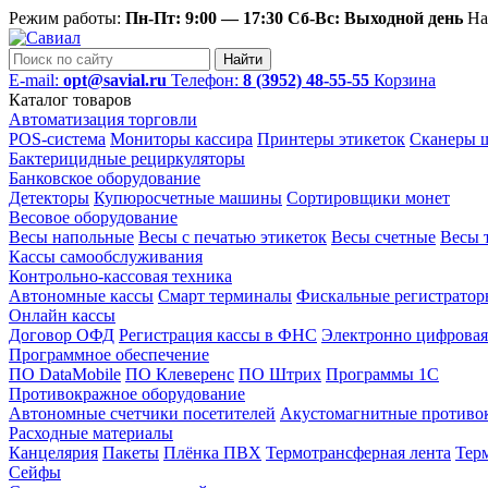
Режим работы:
Пн-Пт: 9:00 — 17:30 Сб-Вс: Выходной день
На
Найти
E-mail:
opt@savial.ru
Телефон:
8 (3952) 48-55-55
Корзина
Каталог товаров
Автоматизация торговли
POS-система
Мониторы кассира
Принтеры этикеток
Сканеры ш
Бактерицидные рециркуляторы
Банковское оборудование
Детекторы
Купюросчетные машины
Сортировщики монет
Весовое оборудование
Весы напольные
Весы с печатью этикеток
Весы счетные
Весы 
Кассы самообслуживания
Контрольно-кассовая техника
Автономные кассы
Смарт терминалы
Фискальные регистратор
Онлайн кассы
Договор ОФД
Регистрация кассы в ФНС
Электронно цифровая
Программное обеспечение
ПО DataMobile
ПО Клеверенс
ПО Штрих
Программы 1С
Противокражное оборудование
Автономные счетчики посетителей
Акустомагнитные противо
Расходные материалы
Канцелярия
Пакеты
Плёнка ПВХ
Термотрансферная лента
Тер
Сейфы