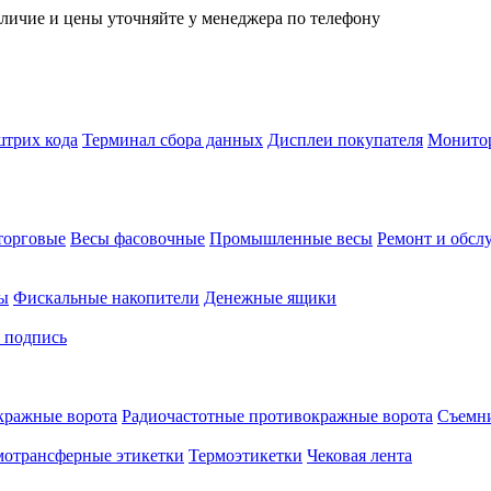
личие и цены уточняйте у менеджера по телефону
трих кода
Терминал сбора данных
Дисплеи покупателя
Монитор
торговые
Весы фасовочные
Промышленные весы
Ремонт и обсл
ы
Фискальные накопители
Денежные ящики
 подпись
кражные ворота
Радиочастотные противокражные ворота
Съемни
мотрансферные этикетки
Термоэтикетки
Чековая лента