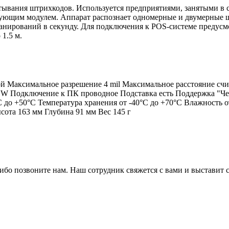
итывания штрихкодов. Используется предприятиями, занятыми в 
ующим модулем. Аппарат распознает одномерные и двумерные ш
канирований в секунду. Для подключения к POS-системе предус
1.5 м.
Максимальное разрешение 4 mil Максимальное расстояние счит
 Подключение к ПК проводное Подставка есть Поддержка "Чест
 до +50°С Температура хранения от -40°С до +70°С Влажность 
сота 163 мм Глубина 91 мм Вес 145 г
либо позвоните нам. Наш сотрудник свяжется с вами и выставит с