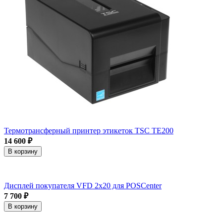
Термотрансферный принтер этикеток TSC TE200
14 600 ₽
В корзину
Дисплей покупателя VFD 2x20 для POSCenter
7 700 ₽
В корзину