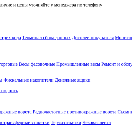
личие и цены уточняйте у менеджера по телефону
трих кода
Терминал сбора данных
Дисплеи покупателя
Монитор
торговые
Весы фасовочные
Промышленные весы
Ремонт и обсл
ы
Фискальные накопители
Денежные ящики
 подпись
кражные ворота
Радиочастотные противокражные ворота
Съемни
мотрансферные этикетки
Термоэтикетки
Чековая лента