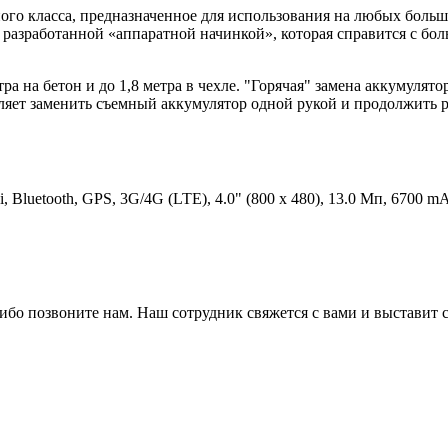
ного класса, предназначенное для использования на любых бол
о разработанной «аппаратной начинкой», которая справится с 
ра на бетон и до 1,8 метра в чехле. "Горячая" замена аккумулят
ет заменить съемный аккумулятор одной рукой и продолжить ра
Bluetooth, GPS, 3G/4G (LTE), 4.0" (800 x 480), 13.0 Мп, 6700 mAh
либо позвоните нам. Наш сотрудник свяжется с вами и выставит с