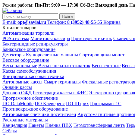
Режим работы:
Пн-Пт: 9:00 — 17:30 Сб-Вс: Выходной день
На
Найти
E-mail:
opt@savial.ru
Телефон:
8 (3952) 48-55-55
Корзина
Каталог товаров
Автоматизация торговли
POS-система
Мониторы кассира
Принтеры этикеток
Сканеры ш
Бактерицидные рециркуляторы
Банковское оборудование
Детекторы
Купюросчетные машины
Сортировщики монет
Весовое оборудование
Весы напольные
Весы с печатью этикеток
Весы счетные
Весы 
Кассы самообслуживания
Контрольно-кассовая техника
Автономные кассы
Смарт терминалы
Фискальные регистратор
Онлайн кассы
Договор ОФД
Регистрация кассы в ФНС
Электронно цифровая
Программное обеспечение
ПО DataMobile
ПО Клеверенс
ПО Штрих
Программы 1С
Противокражное оборудование
Автономные счетчики посетителей
Акустомагнитные противо
Расходные материалы
Канцелярия
Пакеты
Плёнка ПВХ
Термотрансферная лента
Тер
Сейфы