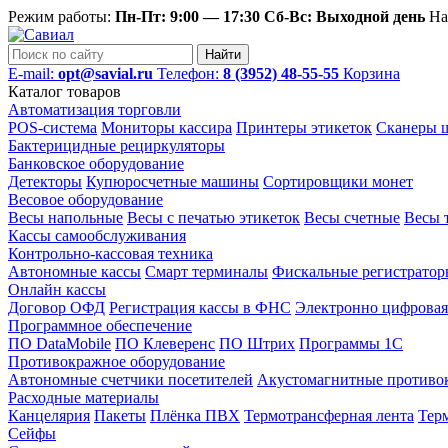
Режим работы:
Пн-Пт: 9:00 — 17:30 Сб-Вс: Выходной день
На
Найти
E-mail:
opt@savial.ru
Телефон:
8 (3952) 48-55-55
Корзина
Каталог товаров
Автоматизация торговли
POS-система
Мониторы кассира
Принтеры этикеток
Сканеры ш
Бактерицидные рециркуляторы
Банковское оборудование
Детекторы
Купюросчетные машины
Сортировщики монет
Весовое оборудование
Весы напольные
Весы с печатью этикеток
Весы счетные
Весы 
Кассы самообслуживания
Контрольно-кассовая техника
Автономные кассы
Смарт терминалы
Фискальные регистратор
Онлайн кассы
Договор ОФД
Регистрация кассы в ФНС
Электронно цифровая
Программное обеспечение
ПО DataMobile
ПО Клеверенс
ПО Штрих
Программы 1С
Противокражное оборудование
Автономные счетчики посетителей
Акустомагнитные противо
Расходные материалы
Канцелярия
Пакеты
Плёнка ПВХ
Термотрансферная лента
Тер
Сейфы