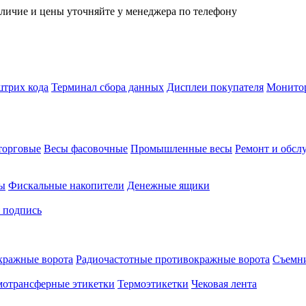
личие и цены уточняйте у менеджера по телефону
трих кода
Терминал сбора данных
Дисплеи покупателя
Монитор
торговые
Весы фасовочные
Промышленные весы
Ремонт и обсл
ы
Фискальные накопители
Денежные ящики
 подпись
кражные ворота
Радиочастотные противокражные ворота
Съемни
мотрансферные этикетки
Термоэтикетки
Чековая лента