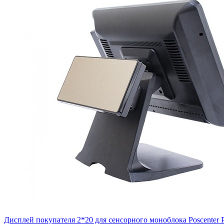
Дисплей покупателя 2*20 для сенсорного моноблока Poscenter 