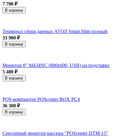
7 700 ₽
В корзину
Терминал сбора данных АТОЛ Smart.Slim полный
33 900 ₽
В корзину
Монитор 8" M434NC (800x600, USB) на подставке
5 480 ₽
В корзину
POS-компьютер POScenter BOX PC4
36 300 ₽
В корзину
Сенсорный монитор кассира "POScenter DTM-15"